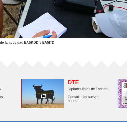
ad EA5KDD y EA5ITD
DTE
W
Diploma Toros de Espana
as
Consulta las nuevas
bases.